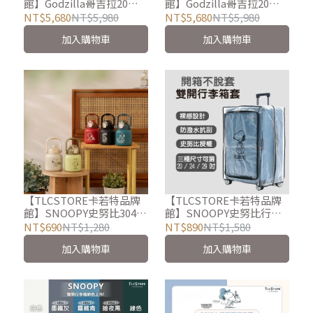
館】Godzilla哥吉拉20
館】Godzilla哥吉拉20
吋/28吋鋁框上掀式行李箱-
吋/28吋鋁框上掀式行李箱-
NT$5,680
NT$5,980
NT$5,680
NT$5,980
破壞款
紅蓮款
加入購物車
加入購物車
【TLCSTORE卡若特品牌
【TLCSTORE卡若特品牌
館】SNOOPY史努比304不
館】SNOOPY史努比行李
鏽鋼保溫瓶800ml
箱透明保護套 20吋/24
NT$690
NT$1,280
NT$890
NT$1,580
吋/29吋
加入購物車
加入購物車