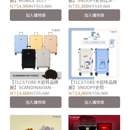
館】MOBILE SUIT
館】SNOOPY史努比水晶
GUNDAM 機動戰士鋼彈
機打麻將組-兩色可選
NT$4,999
NT$12,800
NT$5,888
NT$10,800
26吋細鋁框胖胖箱 行李箱
加入購物車
加入購物車
(彗星/鋼彈/薩克)
【TLCSTORE卡若特品牌
【TLCSTORE卡若特品牌
館】SCANDINAVIAN
館】SNOOPY史努
FOREST北歐小刺蝟 29吋
比/OLAF歐拉夫29吋上掀
NT$4,680
NT$5,680
NT$4,680
NT$6,980
可擴充上掀行李箱
雙開行李箱~隨箱贈收納袋
加入購物車
加入購物車
4件組