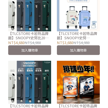
【TLCSTORE卡若特品牌
【TLCSTORE卡若特品牌
館】SNOOPY史努比20吋
館】SNOOPY史努
經典雙開上掀行李箱/登機
比/OLAF歐拉夫20吋上掀
NT$4,680
NT$4,980
NT$3,680
NT$4,980
箱-8色可選
雙開行李箱~隨箱贈收納袋
加入購物車
加入購物車
4件組
【TLCSTORE卡若特品牌
【TLCSTORE卡若特品牌