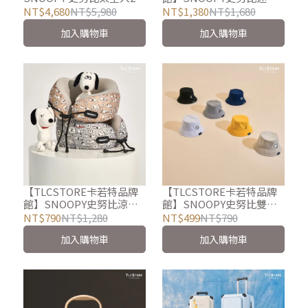
吋前開上掀式行李箱-兩款
數位相機-多款可選
NT$4,680
NT$5,980
NT$1,380
NT$1,680
可選
加入購物車
加入購物車
【TLCSTORE卡若特品牌
【TLCSTORE卡若特品牌
館】SNOOPY史努比涼感
館】SNOOPY史努比雙面
旅行頸枕 - 2款可選
休閒漁夫帽 - 多款可選
NT$790
NT$1,280
NT$499
NT$790
加入購物車
加入購物車