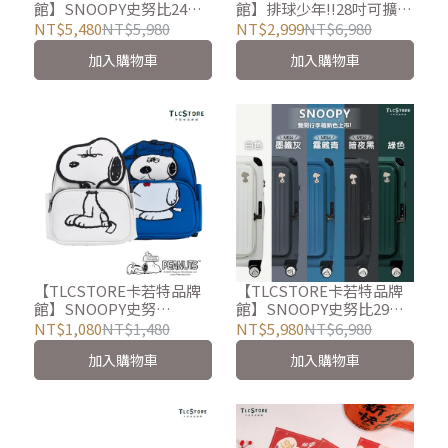
館】SNOOPY史努比24吋
館】排球少年!!28吋可擴充
經典雙開上掀行李箱-8色
前開上掀行李箱
NT$5,480
NT$5,980
NT$2,999
NT$6,980
可選
加入購物車
加入購物車
【TLCSTORE卡若特品牌
【TLCSTORE卡若特品牌
館】SNOOPY史努
館】SNOOPY史努比29吋
比/OLAF歐拉夫後背包
經典雙開上掀行李箱-8色
NT$1,080
NT$1,480
NT$5,980
NT$6,980
可選
加入購物車
加入購物車