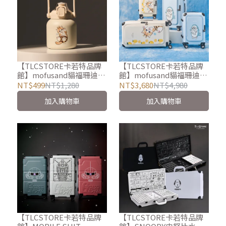
【TLCSTORE卡若特品牌
【TLCSTORE卡若特品牌
館】mofusand貓福珊迪
館】mofusand貓福珊迪20
304不鏽鋼保溫瓶800ml
吋 / 29吋上掀雙開行李箱-2
NT$499
NT$1,280
NT$3,680
NT$4,980
色可選
加入購物車
加入購物車
【TLCSTORE卡若特品牌
【TLCSTORE卡若特品牌