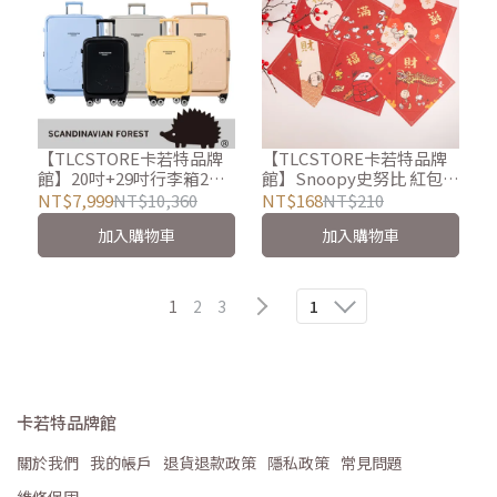
【TLCSTORE卡若特品牌
【TLCSTORE卡若特品牌
館】20吋+29吋行李箱2件
館】Snoopy史努比 紅包袋
組 - SCANDINAVIAN
斗方 春聯組(3入/組)
NT$7,999
NT$10,360
NT$168
NT$210
FOREST北歐小刺蝟前開
加入購物車
加入購物車
可擴充上掀行李箱/登機箱
1
2
3
1
卡若特品牌館
關於我們
我的帳戶
退貨退款政策
隱私政策
常見問題