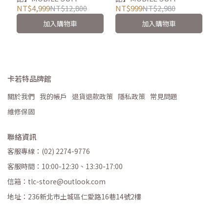
GUNDAM 機動戰士鋼彈
GUNDAM機動戰士鋼彈 硬
NT$4,999
NT$12,800
NT$999
NT$2,980
26吋細鋁框胖胖箱 行李箱
殼後背包 旅行包 電腦包(彗
加入購物車
加入購物車
(彗星/鋼彈/薩克)
星/薩克)
卡若特品牌館
關於我們
我的帳戶
退貨退款政策
隱私政策
常見問題
維修保固
聯絡資訊
客服專線：(02) 2274-9776
客服時間：10:00-12:30、13:30-17:00
信箱：tlc-store@outlook.com
地址：236新北市土城區仁愛路16巷14號2樓