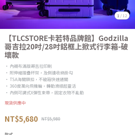
1
/
12
【TLCSTORE卡若特品牌館】Godzilla
哥吉拉20吋/28吋鋁框上掀式行李箱-破
壞款
• 內襯布滿版哥吉拉印刷
• 附伸縮摺疊杯架，及側邊收納掛勾
• TSA海關鎖扣，不破箱快速通關
• 360度萬向飛機輪，轉動滑順超靈活
• 內側可調式X彈性束帶，固定衣物不亂動
現貨供應中
NT$5,680
NT$5,980
款式